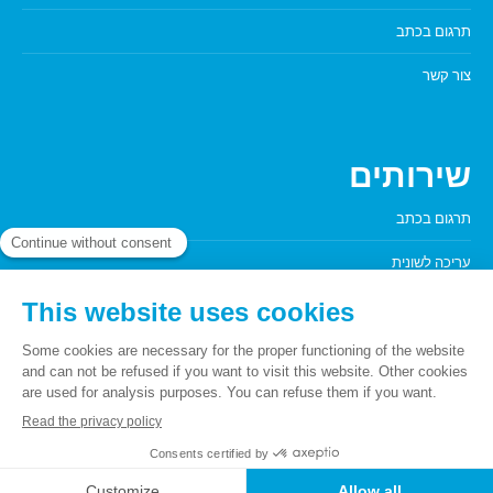
תרגום בכתב
צור קשר
שירותים
תרגום בכתב
עריכה לשונית
Poush
© By
הליך וחוק
חיי הפרט